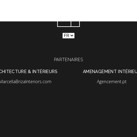
Choisir
une
langue
PARTENAIRES
CHITECTURE & INTÉRIEURS
AMENAGEMENT INTÉRIE
MarcellaBrizaInteriors.com
Agencement.pt